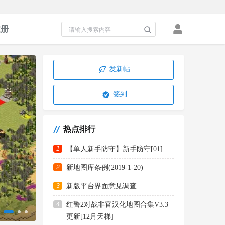
注册
发新帖
签到
热点排行
1
【单人新手防守】新手防守[01]
2
新地图库条例(2019-1-20)
3
新版平台界面意见调查
新版本周报 -- 20241202
4
红警2对战非官汉化地图合集V3.3
更新[12月天梯]