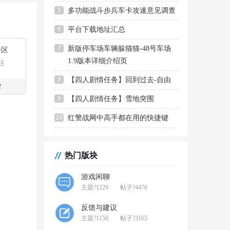
5
多功能战斗步兵车卡攻速意见调查
6
平台下载地址汇总
7
新版停车场车辆躲猫猫-48号车场
专区
1.9版本详细介绍页
注
8
【四人剧情任务】回到过去-自由
2
9
【四人剧情任务】雪地突围
10
红警战网中高手都在用的快捷键
热门版块
游戏闲聊
主题?1229
帖子?4476
反馈与建议
主题?1150
帖子?3165