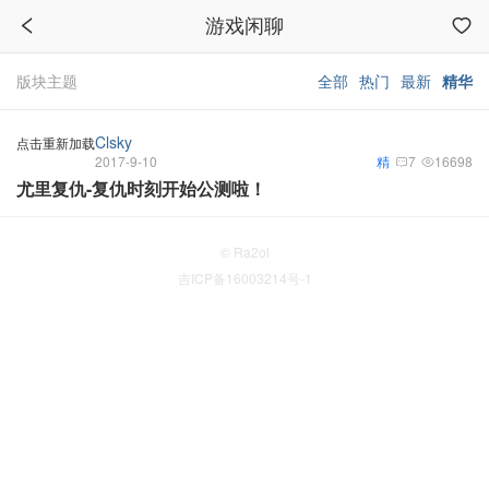
游戏闲聊
版块主题
全部
热门
最新
精华
Clsky
点击重新加载
2017-9-10
精
7
16698
尤里复仇-复仇时刻开始公测啦！
© Ra2ol
吉ICP备16003214号-1