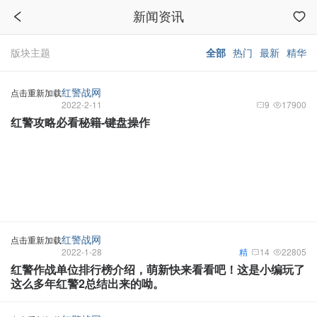
新闻资讯
版块主题
全部
热门
最新
精华
红警战网
点击重新加载
2022-2-11
9
17900
红警攻略必看秘籍-键盘操作
红警战网
点击重新加载
2022-1-28
精
14
22805
红警作战单位排行榜介绍，萌新快来看看吧！这是小编玩了
这么多年红警2总结出来的呦。