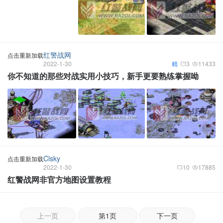
红警战网
点击重新加载
2022-1-30
精
3
11433
你不知道的那些对战实用小技巧，新手更要熟练掌握呦
Clsky
点击重新加载
2022-1-30
10
17885
红警战网非官方地图设置教程
上一页
第1页
下一页