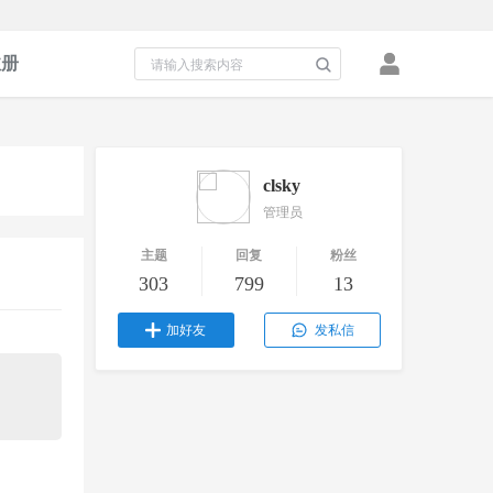
注册
clsky
管理员
主题
回复
粉丝
303
799
13
加好友
发私信