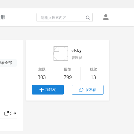
注册
clsky
管理员
查看全部
主题
回复
粉丝
303
799
13
加好友
发私信
分享