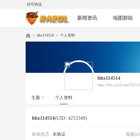
许可协议
新闻资讯
地图群组
hhx114514
个人资料
红
›
›
hhx114514
https://bbs.ra2ol.com/?4253
主题
个人资料
0
hhx114514
(UID: 4253349)
色
邮箱状态
未验证
视频认