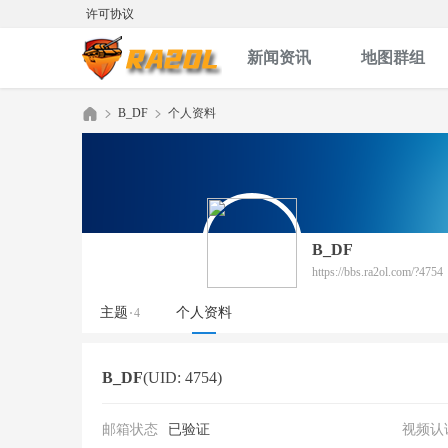
许可协议
新闻资讯
地图群组
B_DF
个人资料
红
›
›
B_DF
https://bbs.ra2ol.com/?4754
主题
个人资料
4
B_DF
(UID: 4754)
色
邮箱状态
已验证
视频认